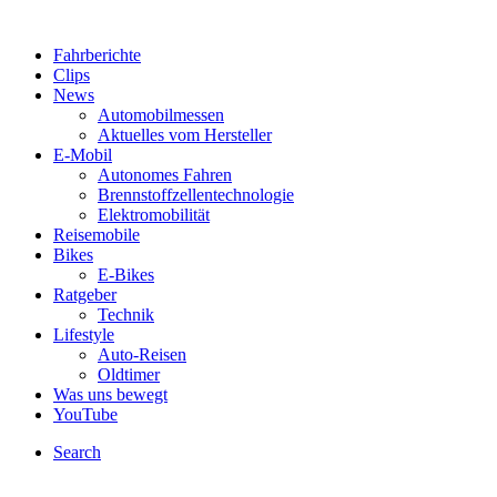
Fahrberichte
Clips
News
Automobilmessen
Aktuelles vom Hersteller
E-Mobil
Autonomes Fahren
Brennstoffzellentechnologie
Elektromobilität
Reisemobile
Bikes
E-Bikes
Ratgeber
Technik
Lifestyle
Auto-Reisen
Oldtimer
Was uns bewegt
YouTube
Search