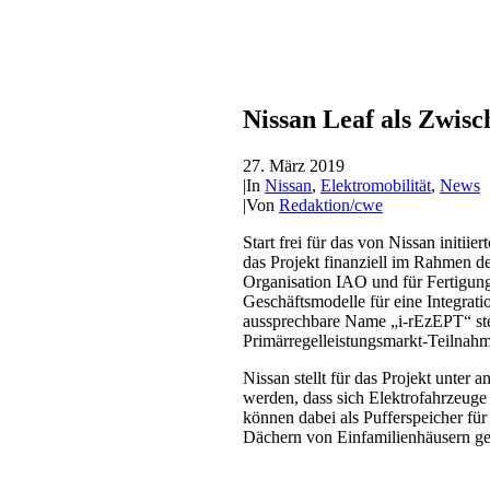
Nissan Leaf als Zwisc
27. März 2019
|
In
Nissan
,
Elektromobilität
,
News
|
Von
Redaktion/cwe
Start frei für das von Nissan initii
das Projekt finanziell im Rahmen de
Organisation IAO und für Fertigun
Geschäftsmodelle für eine Integrati
aussprechbare Name „i-rEzEPT“ steh
Primärregelleistungsmarkt-Teilnah
Nissan stellt für das Projekt unter
werden, dass sich Elektrofahrzeuge
können dabei als Pufferspeicher für
Dächern von Einfamilienhäusern ge