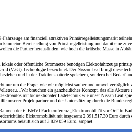
-Fahrzeuge am finanziell attraktiven Primärregelleistungsmarkt teilne
n kann eine Bereitstellung von Primärregelleistung und damit eine zuv
 wollen die Partner herausfinden, wie hoch die kritische Masse in Abh
lokale oder öffentliche Stromnetze benötigen Elektrofahrzeuge prinzipie
o-Grid (V2G)-Technologie bezeichnet. Der Nissan Leaf bringt diese tec
beziehen und in der Traktionsbatterie speichern, sondern bei Bedarf a
nicht nur um die Frage, wie wir möglichst sauber und umweltverträglich
elletreau. „Wir brauchen ein ganzheitliches Konzept, das alle Akteure
lektroautos mit bidirektionaler Ladetechnik wie unser Nissan Leaf spie
Hilfe unserer Projektpartner und der Unterstützung durch die Bundesreg
Rahmen der 6. BMVI Fachkonferenz „Elektromobilität vor Ort“ in Bad 
errichtlinie Elektromobilität mit insgesamt 2.391.517,30 Euro durch 
sortiums beläuft sich auf 3 839 059 Euro. ampnet