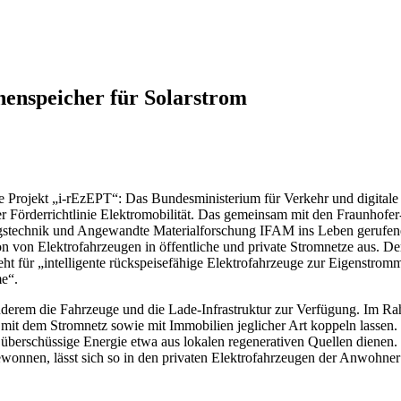
henspeicher für Solarstrom
erte Projekt „i-rEzEPT“: Das Bundesministerium für Verkehr und digitale
r Förderrichtlinie Elektromobilität. Das gemeinsam mit den Fraunhofer-I
gstechnik und Angewandte Materialforschung IFAM ins Leben gerufene
on von Elektrofahrzeugen in öffentliche und private Stromnetze aus. De
t für „intelligente rückspeisefähige Elektrofahrzeuge zur Eigenstro
me“.
 anderem die Fahrzeuge und die Lade-Infrastruktur zur Verfügung. Im Ra
 mit dem Stromnetz sowie mit Immobilien jeglicher Art koppeln lassen. 
 überschüssige Energie etwa aus lokalen regenerativen Quellen dienen.
wonnen, lässt sich so in den privaten Elektrofahrzeugen der Anwohner