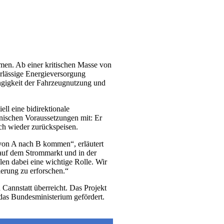
hmen. Ab einer kritischen Masse von
erlässige Energieversorgung
ängigkeit der Fahrzeugnutzung und
ll eine bidirektionale
hnischen Voraussetzungen mit: Er
uch wieder zurückspeisen.
 von A nach B kommen“, erläutert
 auf dem Strommarkt und in der
len dabei eine wichtige Rolle. Wir
ierung zu erforschen.“
Cannstatt überreicht. Das Projekt
das Bundesministerium gefördert.