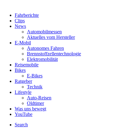
Fahrberichte
Clips
News
Automobilmessen
Aktuelles vom Hersteller
E-Mobil
Autonomes Fahren
Brennstoffzellentechnologie
Elektromobilität
Reisemobile
Bikes
E-Bikes
Ratgeber
Technik
Lifestyle
Auto-Reisen
Oldtimer
Was uns bewegt
YouTube
Search