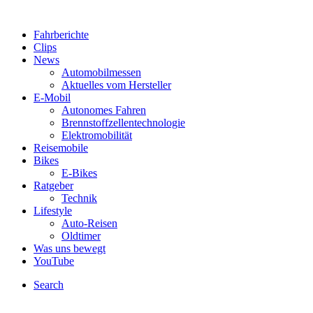
Fahrberichte
Clips
News
Automobilmessen
Aktuelles vom Hersteller
E-Mobil
Autonomes Fahren
Brennstoffzellentechnologie
Elektromobilität
Reisemobile
Bikes
E-Bikes
Ratgeber
Technik
Lifestyle
Auto-Reisen
Oldtimer
Was uns bewegt
YouTube
Search