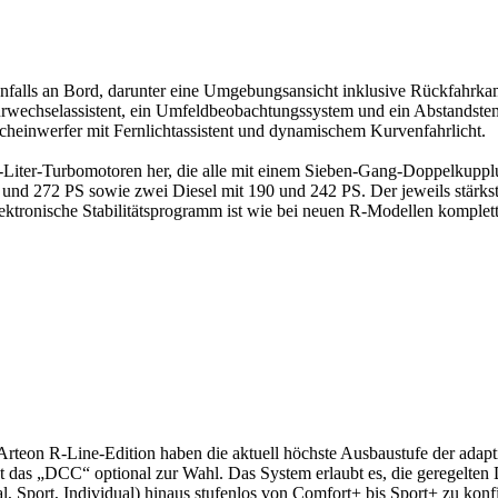
falls an Bord, darunter eine Umgebungsansicht inklusive Rückfahrkame
rwechselassistent, ein Umfeldbeobachtungssystem und ein Abstandste
heinwerfer mit Fernlichtassistent und dynamischem Kurvenfahrlicht.
0-Liter-Turbomotoren her, die alle mit einem Sieben-Gang-Doppelkuppl
und 272 PS sowie zwei Diesel mit 190 und 242 PS. Der jeweils stärkst
ektronische Stabilitätsprogramm ist wie bei neuen R-Modellen komplett 
 Arteon R-Line-Edition haben die aktuell höchste Ausbaustufe der ad
 das „DCC“ optional zur Wahl. Das System erlaubt es, die geregelten 
, Sport, Individual) hinaus stufenlos von Comfort+ bis Sport+ zu konf