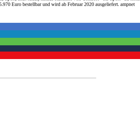
 55.970 Euro bestellbar und wird ab Februar 2020 ausgeliefert. ampnet