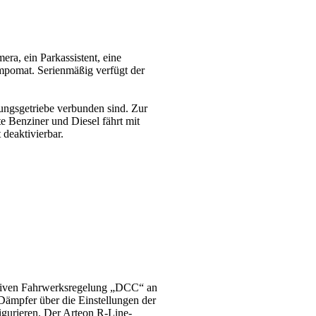
ra, ein Parkassistent, eine
mpomat. Serienmäßig verfügt der
ungsgetriebe verbunden sind. Zur
e Benziner und Diesel fährt mit
deaktivierbar.
aptiven Fahrwerksregelung „DCC“ an
Dämpfer über die Einstellungen der
igurieren. Der Arteon R-Line-