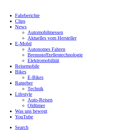
Fahrberichte
Clips
News
Automobilmessen
Aktuelles vom Hersteller
E-Mobil
Autonomes Fahren
Brennstoffzellentechnologie
Elektromobilität
Reisemobile
Bikes
E-Bikes
Ratgeber
Technik
Lifestyle
Auto-Reisen
Oldtimer
Was uns bewegt
YouTube
Search