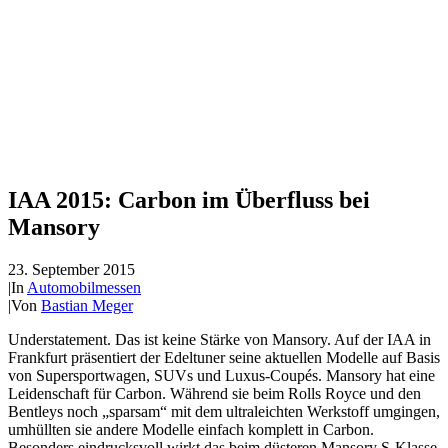
IAA 2015: Carbon im Überfluss bei
Mansory
23. September 2015
|
In
Automobilmessen
|
Von
Bastian Meger
Understatement. Das ist keine Stärke von Mansory. Auf der IAA in
Frankfurt präsentiert der Edeltuner seine aktuellen Modelle auf Basis
von Supersportwagen, SUVs und Luxus-Coupés. Mansory hat eine
Leidenschaft für Carbon. Während sie beim Rolls Royce und den
Bentleys noch „sparsam“ mit dem ultraleichten Werkstoff umgingen,
umhüllten sie andere Modelle einfach komplett in Carbon.
Besonders eindrucksvoll wirkt das beim düsteren Mansory S-Klasse