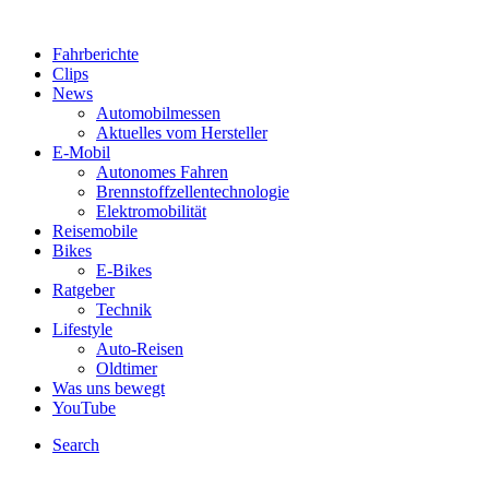
Fahrberichte
Clips
News
Automobilmessen
Aktuelles vom Hersteller
E-Mobil
Autonomes Fahren
Brennstoffzellentechnologie
Elektromobilität
Reisemobile
Bikes
E-Bikes
Ratgeber
Technik
Lifestyle
Auto-Reisen
Oldtimer
Was uns bewegt
YouTube
Search