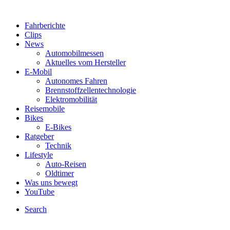
Fahrberichte
Clips
News
Automobilmessen
Aktuelles vom Hersteller
E-Mobil
Autonomes Fahren
Brennstoffzellentechnologie
Elektromobilität
Reisemobile
Bikes
E-Bikes
Ratgeber
Technik
Lifestyle
Auto-Reisen
Oldtimer
Was uns bewegt
YouTube
Search