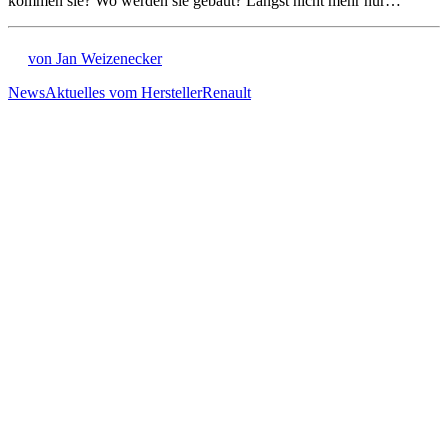
kommen sie? Wo werden sie gebaut? Längst nicht mehr nur…
von Jan Weizenecker
News
Aktuelles vom Hersteller
Renault