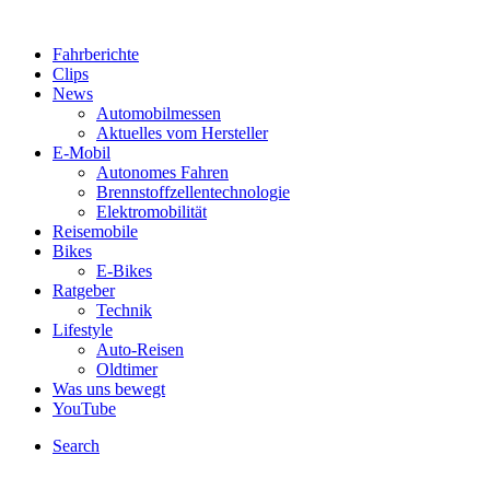
Fahrberichte
Clips
News
Automobilmessen
Aktuelles vom Hersteller
E-Mobil
Autonomes Fahren
Brennstoffzellentechnologie
Elektromobilität
Reisemobile
Bikes
E-Bikes
Ratgeber
Technik
Lifestyle
Auto-Reisen
Oldtimer
Was uns bewegt
YouTube
Search