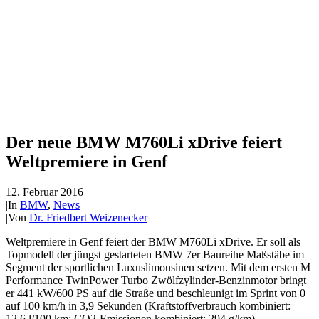
Der neue BMW M760Li xDrive feiert
Weltpremiere in Genf
12. Februar 2016
|
In
BMW
,
News
|
Von
Dr. Friedbert Weizenecker
Weltpremiere in Genf feiert der BMW M760Li xDrive. Er soll als
Topmodell der jüngst gestarteten BMW 7er Baureihe Maßstäbe im
Segment der sportlichen Luxuslimousinen setzen. Mit dem ersten M
Performance TwinPower Turbo Zwölfzylinder-Benzinmotor bringt
er 441 kW/600 PS auf die Straße und beschleunigt im Sprint von 0
auf 100 km/h in 3,9 Sekunden (Kraftstoffverbrauch kombiniert:
12,6 l/100 km; CO2-Emissionen kombiniert: 294 g/km).