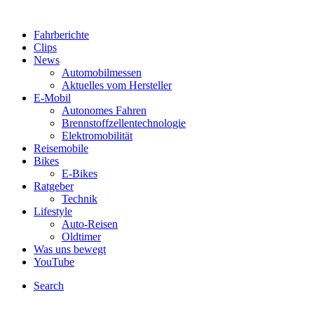
Fahrberichte
Clips
News
Automobilmessen
Aktuelles vom Hersteller
E-Mobil
Autonomes Fahren
Brennstoffzellentechnologie
Elektromobilität
Reisemobile
Bikes
E-Bikes
Ratgeber
Technik
Lifestyle
Auto-Reisen
Oldtimer
Was uns bewegt
YouTube
Search