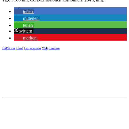
teilen
mitteilen
teilen
twittern
merken
BMW 7er
Genf
Langversion
Weltpremiere