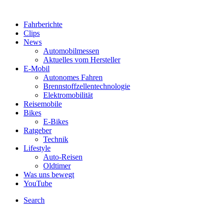
Fahrberichte
Clips
News
Automobilmessen
Aktuelles vom Hersteller
E-Mobil
Autonomes Fahren
Brennstoffzellentechnologie
Elektromobilität
Reisemobile
Bikes
E-Bikes
Ratgeber
Technik
Lifestyle
Auto-Reisen
Oldtimer
Was uns bewegt
YouTube
Search