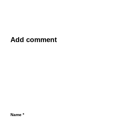
Add comment
31. März 2016
Schaeffler zeigt zukunftsweisenden
Bio-Hybrid
Schaeffler beschäftigt sich auch mit neuen
Mobilitätslösungen. Mit dem Bio-Hybrid
stellte der Automobil- und…
von Cornelia Weizenecker
Name
*