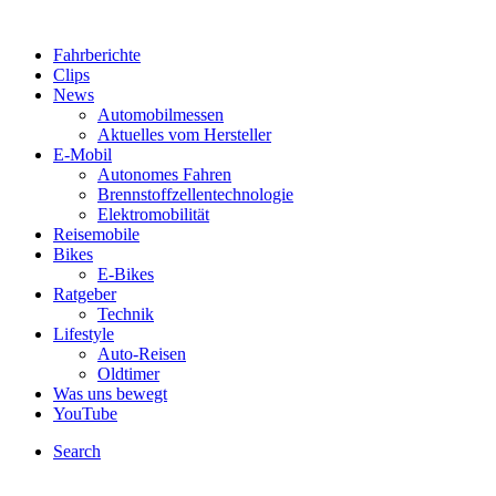
Fahrberichte
Clips
News
Automobilmessen
Aktuelles vom Hersteller
E-Mobil
Autonomes Fahren
Brennstoffzellentechnologie
Elektromobilität
Reisemobile
Bikes
E-Bikes
Ratgeber
Technik
Lifestyle
Auto-Reisen
Oldtimer
Was uns bewegt
YouTube
Search