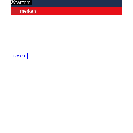
twittern
merken
BOSCH