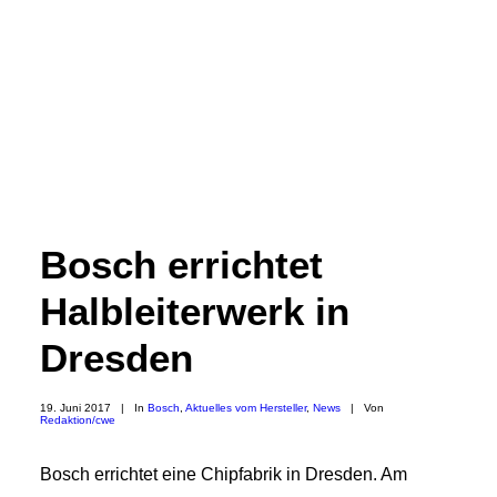
Bosch errichtet
Halbleiterwerk in
Dresden
19. Juni 2017
|
In
Bosch
,
Aktuelles vom Hersteller
,
News
|
Von
Redaktion/cwe
Bosch errichtet eine Chipfabrik in Dresden. Am