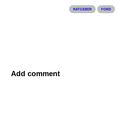
RATGEBER
FORD
Add comment
15. Dezember 2017
Wie tickt ein Rennfahrer und was
lernen wir daraus?
Rennfahrer müssen sich extrem
konzentrieren, um beste Leistungen zu
erbringen. Was genau im Kopf der Profis
vorgeht,…