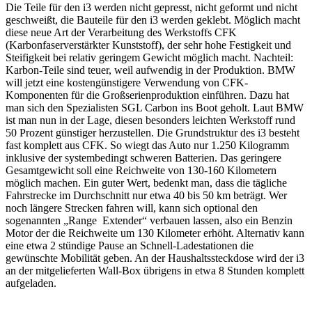
Die Teile für den i3 werden nicht gepresst, nicht geformt und nicht
geschweißt, die Bauteile für den i3 werden geklebt. Möglich macht
diese neue Art der Verarbeitung des Werkstoffs CFK
(Karbonfaserverstärkter Kunststoff), der sehr hohe Festigkeit und
Steifigkeit bei relativ geringem Gewicht möglich macht. Nachteil:
Karbon-Teile sind teuer, weil aufwendig in der Produktion. BMW
will jetzt eine kostengünstigere Verwendung von CFK-
Komponenten für die Großserienproduktion einführen. Dazu hat
man sich den Spezialisten SGL Carbon ins Boot geholt. Laut BMW
ist man nun in der Lage, diesen besonders leichten Werkstoff rund
50 Prozent günstiger herzustellen. Die Grundstruktur des i3 besteht
fast komplett aus CFK. So wiegt das Auto nur 1.250 Kilogramm
inklusive der systembedingt schweren Batterien. Das geringere
Gesamtgewicht soll eine Reichweite von 130-160 Kilometern
möglich machen. Ein guter Wert, bedenkt man, dass die tägliche
Fahrstrecke im Durchschnitt nur etwa 40 bis 50 km beträgt. Wer
noch längere Strecken fahren will, kann sich optional den
sogenannten „Range Extender“ verbauen lassen, also ein Benzin
Motor der die Reichweite um 130 Kilometer erhöht. Alternativ kann
eine etwa 2 stündige Pause an Schnell-Ladestationen die
gewünschte Mobilität geben. An der Haushaltssteckdose wird der i3
an der mitgelieferten Wall-Box übrigens in etwa 8 Stunden komplett
aufgeladen.