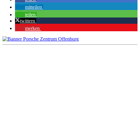
mitteilen
teilen
twittern
merken