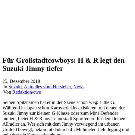
Für Großstadtcowboys: H & R legt den
Suzuki Jimny tiefer
25. Dezember 2018
|
In
Suzuki
,
Aktuelles vom Hersteller
,
News
|
Von
Redaktion/cwe
Seinen Spitznamen hat er in der Szene schon weg: Little G.
Während in Japan schon Karosseriekits existieren, mit denen der
Suzuki Jimny zur kleinen G-Klasse oder zum Mini-Defender
mutiert, bietet H & R aus Lennestadt Sportfedern für den kleinen
Allradler an. Wer sich mit dem Jimny vorwiegend im urbanen
Umfeld bewegt, bekommt dadurch 45 Millimeter Tieferlegung und
reduziert die Karosserieneigung.