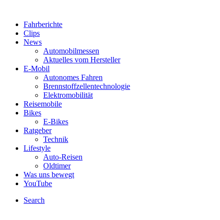
Fahrberichte
Clips
News
Automobilmessen
Aktuelles vom Hersteller
E-Mobil
Autonomes Fahren
Brennstoffzellentechnologie
Elektromobilität
Reisemobile
Bikes
E-Bikes
Ratgeber
Technik
Lifestyle
Auto-Reisen
Oldtimer
Was uns bewegt
YouTube
Search