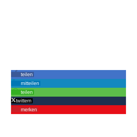
teilen
mitteilen
teilen
twittern
merken