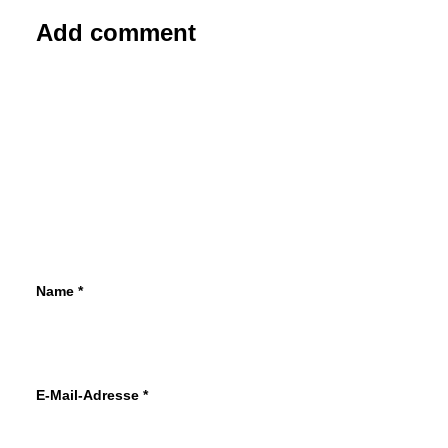
Add comment
4. Februar 2020
Renaults zweitstärkstes Modell ist der
Zoe
Mit 1800 Neuzulassungen hat Renault in
Deutschland im Januar so viele Zoe wie
noch nie in einem Kalendermonat…
von Redaktion/cwe
Name
*
E-Mail-Adresse
*