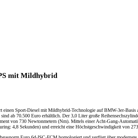
 PS mit Mildhybrid
rt einen Sport-Diesel mit Mildhybrid-Technologie auf BMW-3er-Basis a
sind ab 70.500 Euro erhältlich. Der 3,0 Liter große Reihensechszylind
ment von 730 Newtonmetern (Nm). Mittels einer Acht-Gang-Automatik 
ing: 4,8 Sekunden) und erreicht eine Höchstgeschwindigkeit von 273
bgasnorm Euro 6d-ISC-FCM homologiert und verfügt über modernste A