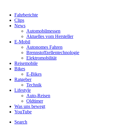
Fahrberichte
Clips
News
Automobilmessen
Aktuelles vom Hersteller
E-Mobil
Autonomes Fahren
Brennstoffzellentechnologie
Elektromobilität
Reisemobile
Bikes
E-Bikes
Ratgeber
Technik
Lifestyle
Auto-Reisen
Oldtimer
Was uns bewegt
YouTube
Search