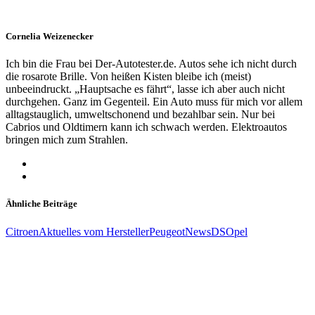
Cornelia Weizenecker
Ich bin die Frau bei Der-Autotester.de. Autos sehe ich nicht durch
die rosarote Brille. Von heißen Kisten bleibe ich (meist)
unbeeindruckt. „Hauptsache es fährt“, lasse ich aber auch nicht
durchgehen. Ganz im Gegenteil. Ein Auto muss für mich vor allem
alltagstauglich, umweltschonend und bezahlbar sein. Nur bei
Cabrios und Oldtimern kann ich schwach werden. Elektroautos
bringen mich zum Strahlen.
Ähnliche Beiträge
Citroen
Aktuelles vom Hersteller
Peugeot
News
DS
Opel