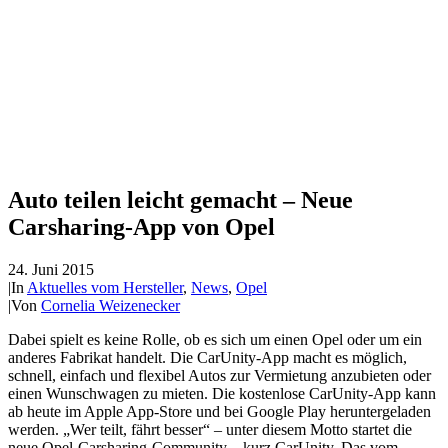
Auto teilen leicht gemacht – Neue
Carsharing-App von Opel
24. Juni 2015
|
In
Aktuelles vom Hersteller
,
News
,
Opel
|
Von
Cornelia Weizenecker
Dabei spielt es keine Rolle, ob es sich um einen Opel oder um ein
anderes Fabrikat handelt. Die CarUnity-App macht es möglich,
schnell, einfach und flexibel Autos zur Vermietung anzubieten oder
einen Wunschwagen zu mieten. Die kostenlose CarUnity-App kann
ab heute im Apple App-Store und bei Google Play heruntergeladen
werden. „Wer teilt, fährt besser“ – unter diesem Motto startet die
neue Opel-Carsharing-Community – kurz CarUnity. Das vom