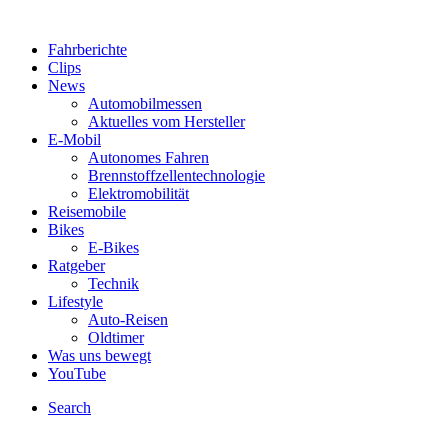
Fahrberichte
Clips
News
Automobilmessen
Aktuelles vom Hersteller
E-Mobil
Autonomes Fahren
Brennstoffzellentechnologie
Elektromobilität
Reisemobile
Bikes
E-Bikes
Ratgeber
Technik
Lifestyle
Auto-Reisen
Oldtimer
Was uns bewegt
YouTube
Search