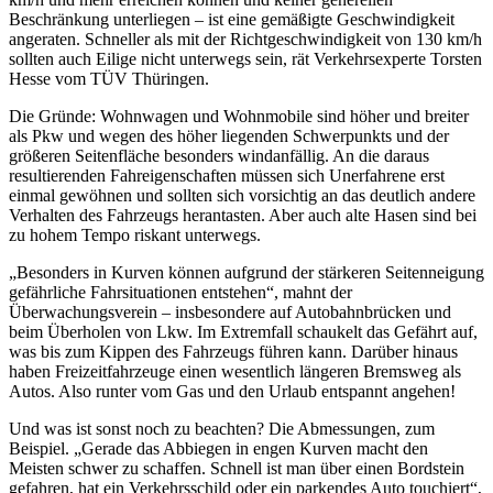
Beschränkung unterliegen – ist eine gemäßigte Geschwindigkeit
angeraten. Schneller als mit der Richtgeschwindigkeit von 130 km/h
sollten auch Eilige nicht unterwegs sein, rät Verkehrsexperte Torsten
Hesse vom TÜV Thüringen.
Die Gründe: Wohnwagen und Wohnmobile sind höher und breiter
als Pkw und wegen des höher liegenden Schwerpunkts und der
größeren Seitenfläche besonders windanfällig. An die daraus
resultierenden Fahreigenschaften müssen sich Unerfahrene erst
einmal gewöhnen und sollten sich vorsichtig an das deutlich andere
Verhalten des Fahrzeugs herantasten. Aber auch alte Hasen sind bei
zu hohem Tempo riskant unterwegs.
„Besonders in Kurven können aufgrund der stärkeren Seitenneigung
gefährliche Fahrsituationen entstehen“, mahnt der
Überwachungsverein – insbesondere auf Autobahnbrücken und
beim Überholen von Lkw. Im Extremfall schaukelt das Gefährt auf,
was bis zum Kippen des Fahrzeugs führen kann. Darüber hinaus
haben Freizeitfahrzeuge einen wesentlich längeren Bremsweg als
Autos. Also runter vom Gas und den Urlaub entspannt angehen!
Und was ist sonst noch zu beachten? Die Abmessungen, zum
Beispiel. „Gerade das Abbiegen in engen Kurven macht den
Meisten schwer zu schaffen. Schnell ist man über einen Bordstein
gefahren, hat ein Verkehrsschild oder ein parkendes Auto touchiert“,