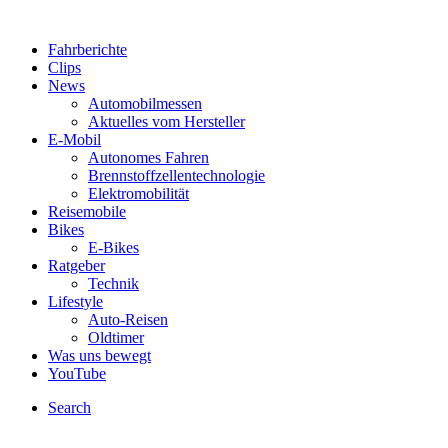
Fahrberichte
Clips
News
Automobilmessen
Aktuelles vom Hersteller
E-Mobil
Autonomes Fahren
Brennstoffzellentechnologie
Elektromobilität
Reisemobile
Bikes
E-Bikes
Ratgeber
Technik
Lifestyle
Auto-Reisen
Oldtimer
Was uns bewegt
YouTube
Search