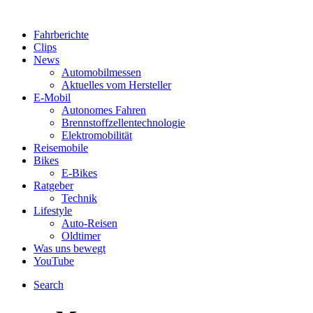
Fahrberichte
Clips
News
Automobilmessen
Aktuelles vom Hersteller
E-Mobil
Autonomes Fahren
Brennstoffzellentechnologie
Elektromobilität
Reisemobile
Bikes
E-Bikes
Ratgeber
Technik
Lifestyle
Auto-Reisen
Oldtimer
Was uns bewegt
YouTube
Search