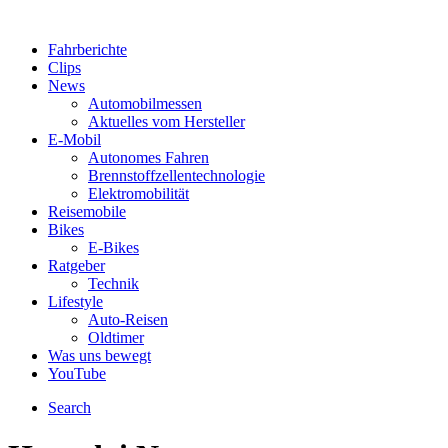
Fahrberichte
Clips
News
Automobilmessen
Aktuelles vom Hersteller
E-Mobil
Autonomes Fahren
Brennstoffzellentechnologie
Elektromobilität
Reisemobile
Bikes
E-Bikes
Ratgeber
Technik
Lifestyle
Auto-Reisen
Oldtimer
Was uns bewegt
YouTube
Search