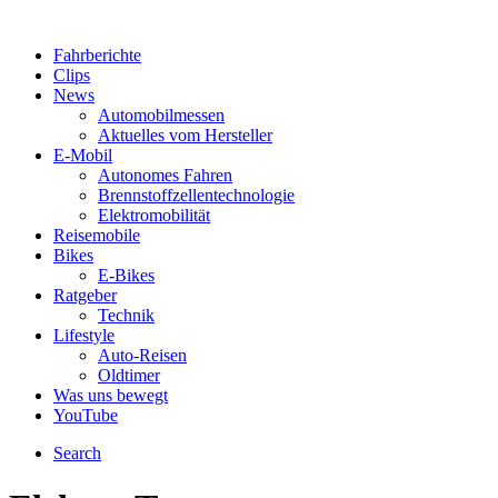
Fahrberichte
Clips
News
Automobilmessen
Aktuelles vom Hersteller
E-Mobil
Autonomes Fahren
Brennstoffzellentechnologie
Elektromobilität
Reisemobile
Bikes
E-Bikes
Ratgeber
Technik
Lifestyle
Auto-Reisen
Oldtimer
Was uns bewegt
YouTube
Search