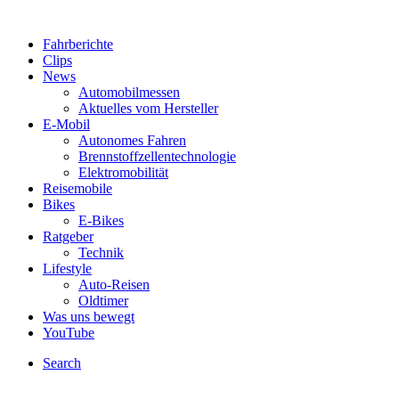
Fahrberichte
Clips
News
Automobilmessen
Aktuelles vom Hersteller
E-Mobil
Autonomes Fahren
Brennstoffzellentechnologie
Elektromobilität
Reisemobile
Bikes
E-Bikes
Ratgeber
Technik
Lifestyle
Auto-Reisen
Oldtimer
Was uns bewegt
YouTube
Search