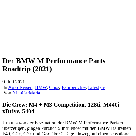
Der BMW M Performance Parts
Roadtrip (2021)
9. Juli 2021
|
In
Auto-Reisen
,
BMW
,
Clips
,
Fahrberichte
,
Lifestyle
|
Von
NinaCarMaria
Die Crew: M4 + M3 Competition, 128ti, M440i
xDrive, 540d
Um uns von der Faszination der BMW M Performance Parts zu
überzeugen, gingen kürzlich 5 Influencer mit den BMW Baureihen
F40, G2x, G3x und G8x über 2 Tage hinweg auf einen sensationell