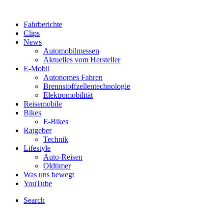
Fahrberichte
Clips
News
Automobilmessen
Aktuelles vom Hersteller
E-Mobil
Autonomes Fahren
Brennstoffzellentechnologie
Elektromobilität
Reisemobile
Bikes
E-Bikes
Ratgeber
Technik
Lifestyle
Auto-Reisen
Oldtimer
Was uns bewegt
YouTube
Search