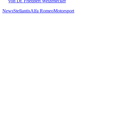
von Dr. Friedbert Weizenecker
News
Stellantis
Alfa Romeo
Motorsport