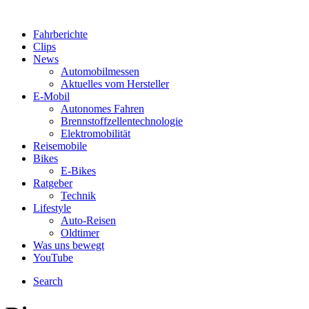
Fahrberichte
Clips
News
Automobilmessen
Aktuelles vom Hersteller
E-Mobil
Autonomes Fahren
Brennstoffzellentechnologie
Elektromobilität
Reisemobile
Bikes
E-Bikes
Ratgeber
Technik
Lifestyle
Auto-Reisen
Oldtimer
Was uns bewegt
YouTube
Search