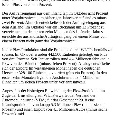
ist ein Plus von einem Prozent.
Der Auftragseingang aus dem Inland lag im Oktober acht Prozent
unter Vorjahresniveau, im bisherigen Jahresverlauf sind es minus
zwei Prozent. Ähnlich entwickelte sich der Auftragseingang aus
dem Ausland: Im Oktober war ein Rückgang um 13 Prozent zu
verzeichnen, in den ersten zehn Monaten des laufenden Jahres
erreichte der ausländische Auftragseingang bei einem Minus von
einem Prozent nicht ganz das Vorjahresniveau.
In der Pkw-Produktion sind die Probleme durch WLTP ebenfalls zu
spüren. Im Oktober wurden 442.500 Einheiten gefertigt, ein Plus
von drei Prozent. Seit Januar rollten rund 4,4 Millionen fabrikneue
Pkw von den Bändern (minus sieben Prozent). Analog entwickelte
sich der Export: Im vergangenen Monat haben die deutschen
Hersteller 328.100 Einheiten exportiert (plus ein Prozent). In den
ersten zehn Monaten lagen die Ausfuhren mit 3,4 Milllionen
Einheiten um sieben Prozent unter Vorjahresniveau.
Angesichts der bisherigen Entwicklung der Pkw-Produktion im
Zuge der Umstellung auf WLTP erwartet der Verband der
Automobilindustrie (VDA) für das Gesamtjahr 2018 eine
Inlandsproduktion von knapp 5,3 Millionen Pkw (minus sieben
Prozent) und einen Export von 4,1 Millionen Autos (minus sechs
Prozent). mid