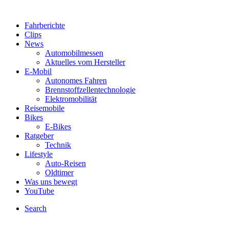
Fahrberichte
Clips
News
Automobilmessen
Aktuelles vom Hersteller
E-Mobil
Autonomes Fahren
Brennstoffzellentechnologie
Elektromobilität
Reisemobile
Bikes
E-Bikes
Ratgeber
Technik
Lifestyle
Auto-Reisen
Oldtimer
Was uns bewegt
YouTube
Search