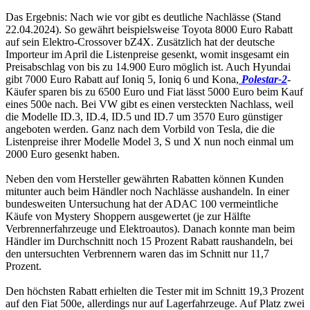
Das Ergebnis: Nach wie vor gibt es deutliche Nachlässe (Stand
22.04.2024). So gewährt beispielsweise Toyota 8000 Euro Rabatt
auf sein Elektro-Crossover bZ4X. Zusätzlich hat der deutsche
Importeur im April die Listenpreise gesenkt, womit insgesamt ein
Preisabschlag von bis zu 14.900 Euro möglich ist. Auch Hyundai
gibt 7000 Euro Rabatt auf Ioniq 5, Ioniq 6 und Kona,
Polestar-2
-
Käufer sparen bis zu 6500 Euro und Fiat lässt 5000 Euro beim Kauf
eines 500e nach. Bei VW gibt es einen versteckten Nachlass, weil
die Modelle ID.3, ID.4, ID.5 und ID.7 um 3570 Euro günstiger
angeboten werden. Ganz nach dem Vorbild von Tesla, die die
Listenpreise ihrer Modelle Model 3, S und X nun noch einmal um
2000 Euro gesenkt haben.
Neben den vom Hersteller gewährten Rabatten können Kunden
mitunter auch beim Händler noch Nachlässe aushandeln. In einer
bundesweiten Untersuchung hat der ADAC 100 vermeintliche
Käufe von Mystery Shoppern ausgewertet (je zur Hälfte
Verbrennerfahrzeuge und Elektroautos). Danach konnte man beim
Händler im Durchschnitt noch 15 Prozent Rabatt raushandeln, bei
den untersuchten Verbrennern waren das im Schnitt nur 11,7
Prozent.
Den höchsten Rabatt erhielten die Tester mit im Schnitt 19,3 Prozent
auf den Fiat 500e, allerdings nur auf Lagerfahrzeuge. Auf Platz zwei