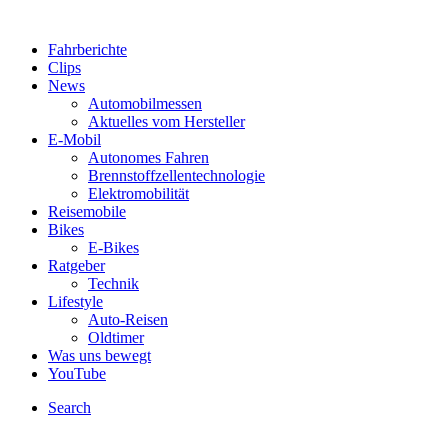
Fahrberichte
Clips
News
Automobilmessen
Aktuelles vom Hersteller
E-Mobil
Autonomes Fahren
Brennstoffzellentechnologie
Elektromobilität
Reisemobile
Bikes
E-Bikes
Ratgeber
Technik
Lifestyle
Auto-Reisen
Oldtimer
Was uns bewegt
YouTube
Search