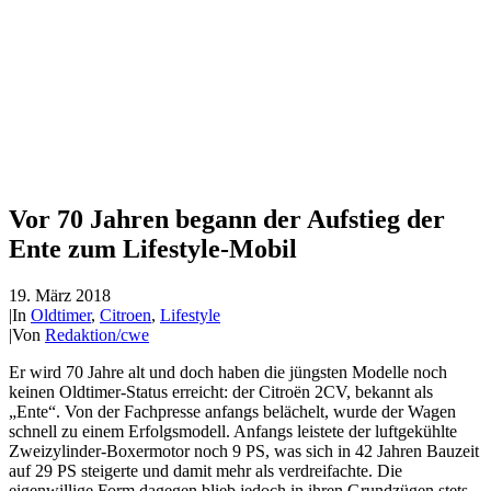
Vor 70 Jahren begann der Aufstieg der
Ente zum Lifestyle-Mobil
19. März 2018
|
In
Oldtimer
,
Citroen
,
Lifestyle
|
Von
Redaktion/cwe
Er wird 70 Jahre alt und doch haben die jüngsten Modelle noch
keinen Oldtimer-Status erreicht: der Citroën 2CV, bekannt als
„Ente“. Von der Fachpresse anfangs belächelt, wurde der Wagen
schnell zu einem Erfolgsmodell. Anfangs leistete der luftgekühlte
Zweizylinder-Boxermotor noch 9 PS, was sich in 42 Jahren Bauzeit
auf 29 PS steigerte und damit mehr als verdreifachte. Die
eigenwillige Form dagegen blieb jedoch in ihren Grundzügen stets