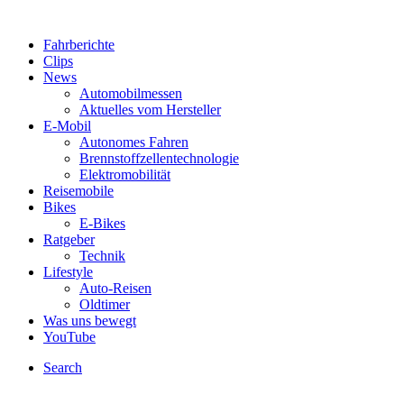
Fahrberichte
Clips
News
Automobilmessen
Aktuelles vom Hersteller
E-Mobil
Autonomes Fahren
Brennstoffzellentechnologie
Elektromobilität
Reisemobile
Bikes
E-Bikes
Ratgeber
Technik
Lifestyle
Auto-Reisen
Oldtimer
Was uns bewegt
YouTube
Search