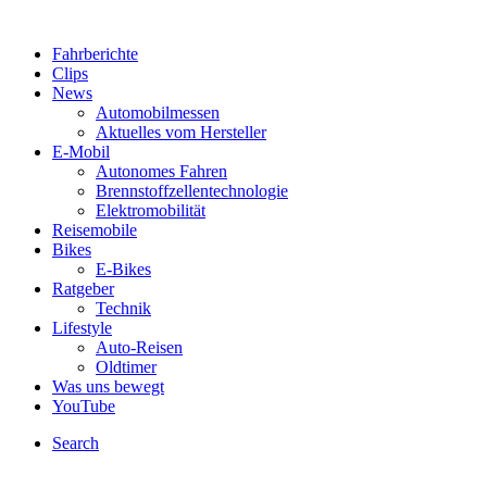
Fahrberichte
Clips
News
Automobilmessen
Aktuelles vom Hersteller
E-Mobil
Autonomes Fahren
Brennstoffzellentechnologie
Elektromobilität
Reisemobile
Bikes
E-Bikes
Ratgeber
Technik
Lifestyle
Auto-Reisen
Oldtimer
Was uns bewegt
YouTube
Search