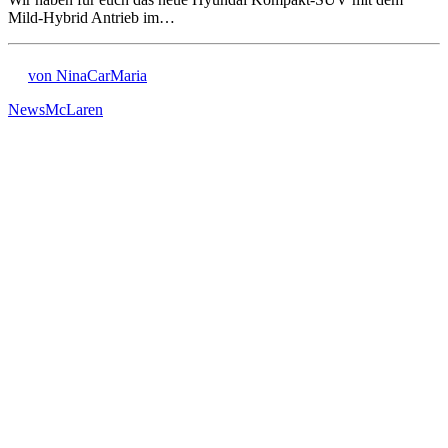
Mild-Hybrid Antrieb im…
von NinaCarMaria
News
McLaren