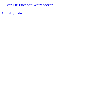
von Dr. Friedbert Weizenecker
Clips
Hyundai