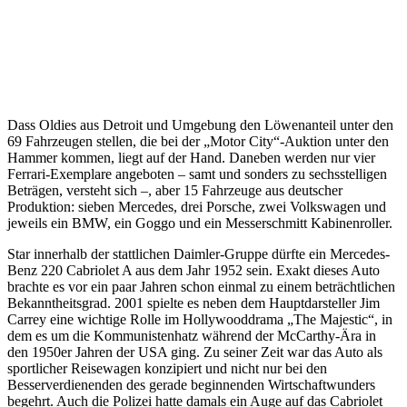
Dass Oldies aus Detroit und Umgebung den Löwenanteil unter den
69 Fahrzeugen stellen, die bei der „Motor City“-Auktion unter den
Hammer kommen, liegt auf der Hand. Daneben werden nur vier
Ferrari-Exemplare angeboten – samt und sonders zu sechsstelligen
Beträgen, versteht sich –, aber 15 Fahrzeuge aus deutscher
Produktion: sieben Mercedes, drei Porsche, zwei Volkswagen und
jeweils ein BMW, ein Goggo und ein Messerschmitt Kabinenroller.
Star innerhalb der stattlichen Daimler-Gruppe dürfte ein Mercedes-
Benz 220 Cabriolet A aus dem Jahr 1952 sein. Exakt dieses Auto
brachte es vor ein paar Jahren schon einmal zu einem beträchtlichen
Bekanntheitsgrad. 2001 spielte es neben dem Hauptdarsteller Jim
Carrey eine wichtige Rolle im Hollywooddrama „The Majestic“, in
dem es um die Kommunistenhatz während der McCarthy-Ära in
den 1950er Jahren der USA ging. Zu seiner Zeit war das Auto als
sportlicher Reisewagen konzipiert und nicht nur bei den
Besserverdienenden des gerade beginnenden Wirtschaftwunders
begehrt. Auch die Polizei hatte damals ein Auge auf das Cabriolet