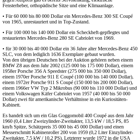
Fensterheber, orthopädische Sitze und eine Klimaanlage.
• Für 60 000 bis 80 000 Dollar ein Mercedes-Benz 300 SE Coupé
von 1965, unrestauriert und in Top-Zustand.
• Für 100 000 bis 140 000 Dollar ein Scheckheft-gepflegtes und
restauriertes Mercedes-Benz 280 SE Cabriolet von 1969.
• für 30 000 bis 40 000 Dollar ein 36 Jahre alter Mercedes-Benz 450
SLC, von dem lediglich 1636 Exemplare gebaut wurden.
Von den übrigen Deutschen bei der Auktion gehören neben einem
BMW Z8 aus dem Jahr 2002 (125 000 bis 175 000 Dollar), einem
1958er Porsche 356 A Speedster (275 000 bis 350 000 Dollar),
einem 1970er Porsche 911 E Coupé (100 000 bis 140 000 Dollar),
einem 1972er Porsche 911 S Coupé (150 000 bis 200 000 Dollar),
einem 1966er VW Typ 2 Mikrobus (90 000 bis 110 000 Dollar) und
einem Volkswagen Käfer Cabriolet von 1957 (40 000 bis 50 000
Dollar) zwei für amerikanische Verhältnisse in ein Kuriositäten-
Kabinett.
Es handelt sich um ein Glas Goggomobil 400 Coupé aus dem Jahr
1960 (0,4 Liter Zweizylinder-Zweitakter, 13,5 kW / 18,5 PS, 85
km/h Spitze, Schätzpreis 35 000 bis 45 000 Dollar) und einen
Messerschmitt Kabinenroller 200 von 1959 (0,2 Liter Einzylinder-
Zweitakter, 7,5 kW / 10,2 PS). Letzterer wurde 1972 in die USA