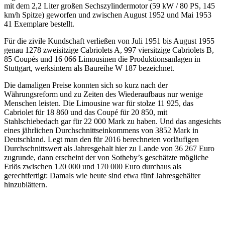
mit dem 2,2 Liter großen Sechszylindermotor (59 kW / 80 PS, 145
km/h Spitze) geworfen und zwischen August 1952 und Mai 1953
41 Exemplare bestellt.
Für die zivile Kundschaft verließen von Juli 1951 bis August 1955
genau 1278 zweisitzige Cabriolets A, 997 viersitzige Cabriolets B,
85 Coupés und 16 066 Limousinen die Produktionsanlagen in
Stuttgart, werksintern als Baureihe W 187 bezeichnet.
Die damaligen Preise konnten sich so kurz nach der
Währungsreform und zu Zeiten des Wiederaufbaus nur wenige
Menschen leisten. Die Limousine war für stolze 11 925, das
Cabriolet für 18 860 und das Coupé für 20 850, mit
Stahlschiebedach gar für 22 000 Mark zu haben. Und das angesichts
eines jährlichen Durchschnittseinkommens von 3852 Mark in
Deutschland. Legt man den für 2016 berechneten vorläufigen
Durchschnittswert als Jahresgehalt hier zu Lande von 36 267 Euro
zugrunde, dann erscheint der von Sotheby’s geschätzte mögliche
Erlös zwischen 120 000 und 170 000 Euro durchaus als
gerechtfertigt: Damals wie heute sind etwa fünf Jahresgehälter
hinzublättern.