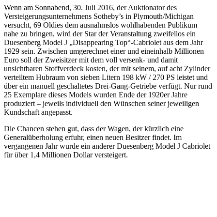
Wenn am Sonnabend, 30. Juli 2016, der Auktionator des
Versteigerungsunternehmens Sotheby’s in Plymouth/Michigan
versucht, 69 Oldies dem ausnahmslos wohlhabenden Publikum
nahe zu bringen, wird der Star der Veranstaltung zweifellos ein
Duesenberg Model J „Disappearing Top“-Cabriolet aus dem Jahr
1929 sein. Zwischen umgerechnet einer und eineinhalb Millionen
Euro soll der Zweisitzer mit dem voll versenk- und damit
unsichtbaren Stoffverdeck kosten, der mit seinem, auf acht Zylinder
verteiltem Hubraum von sieben Litern 198 kW / 270 PS leistet und
über ein manuell geschaltetes Drei-Gang-Getriebe verfügt. Nur rund
25 Exemplare dieses Models wurden Ende der 1920er Jahre
produziert – jeweils individuell den Wünschen seiner jeweiligen
Kundschaft angepasst.
Die Chancen stehen gut, dass der Wagen, der kürzlich eine
Generalüberholung erfuhr, einen neuen Besitzer findet. Im
vergangenen Jahr wurde ein anderer Duesenberg Model J Cabriolet
für über 1,4 Millionen Dollar versteigert.