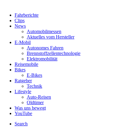
Fahrberichte
Clips
News
Automobilmessen
Aktuelles vom Hersteller
E-Mobil
Autonomes Fahren
Brennstoffzellentechnologie
Elektromobilität
Reisemobile
Bikes
E-Bikes
Ratgeber
Technik
Lifestyle
Auto-Reisen
Oldtimer
Was uns bewegt
YouTube
Search