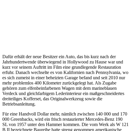
Dafür erhält der neue Besitzer ein Auto, das bis kurz nach der
Jahrhundertwende überwiegend in Hollywood zu Hause war und
kurz vor seinem Auftritt im Film eine grundlegende Restauration
erfuhr. Danach wechselte es von Kalifornien nach Pennsylvania, wo
es sich zumeist in einer beheizten Garage befand und seit 2010 nur
mehr problemlos 400 Kilometer zurückgelegt hat. Als Zugabe
gehören zum elfenbeinfarbenen Wagen mit dem marineblauen
Verdeck und gleichfarbigem Lederinterieur ein maßgeschneidertes
dreiteiliges Kofferset, das Originalwerkzeug sowie die
Betriebsanleitung.
Für eine Handvoll Dollar mehr, nämlich zwischen 140 000 und 170
000 Greenbacks, wird ein frisch restaurierter Mercedes-Benz 190
SL von 1957 unter den Hammer kommen. Die vom Werk als W 121
B II bezeichnete Baureihe hatte streng genommen amerikanische