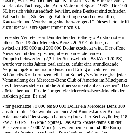
kostete, was etwa nach heutiger Kaufkraft 43 500 Euro bedeutet,
schrieb das Fachmagazin „Auto Motor und Sport“ 1960: „Der 190
SL hat sich vieltausendfach bewährt, seine Besitzer sind zufrieden.
Fahrsicherheit, Straßenlage Fahrleistungen sind einwandfrei,
Karosserie und Verarbeitung sind hervorragend.“ Dieses Urteil trifft
auch über 50 Jahre später immer noch zu.
Teuerster Vertreter von Daimler bei der Sotheby’s-Auktion ist ein
bildschönes 1960er Mercedes-Benz 220 SE Cabriolet, das auf
zwischen 160 000 und 200 000 Dollar geschätzt wird. Der offene
Viersitzer mit den typischen, übereinander stehenden
Doppelscheinwerfern (2,2 Liter Sechszylinder, 88 kW / 120 PS)
wurde vor sechs Jahren total zerlegt, erfuhr eine grundlegende
Verjüngungskur und nahm danach mit Erfolg an zahlreichen
Schönheits-Konkurrenzen teil. Laut Sotheby’s würde er „bei jeder
Veranstaltung des Mercedes-Benz Club of America im Mittelpunkt
des Interesses stehen und die Aufmerksamkeit auf sich ziehen“. Das
dürfte aber auch für die übrigen vier Mercedes-Benz-Modelle der
Auktion gelten. Es sind
• für geschätzte 70 000 bis 90 000 Dollar ein Mercedes-Benz 300
aus dem Jahr 1962 wie ihn zu jener Zeit Bundeskanzler Konrad
Adenauer als Dienstwagen benutzte (Drei-Liter Sechszylinder, 118
kW / 160 PS, 165 km/h Spitze). Das Auto kostete damals in der
Basisversion 27 000 Mark (das wären heute rund 64 000 Euro);
gegen Aufpreis gab es bereits Servolenkung, elektrische