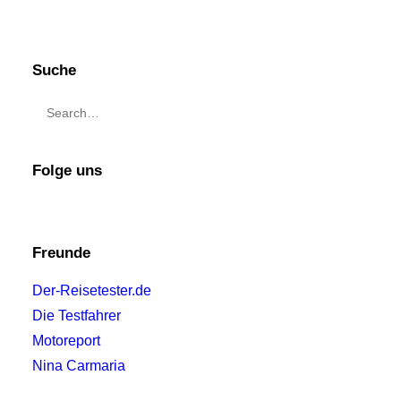
21. Oktober 2016
Suche
VW California: Evergreen aus
Hannover für Urlaub und Alltag
Wer vom Hotel hat Überdruss, der kauft
sich einen Campingbus. Nein, Herr
Folge uns
Goethe hat dies ganz sicher nicht
erdichtet,…
Freunde
von Redaktion/cwe
Der-Reisetester.de
Die Testfahrer
Motoreport
Nina Carmaria