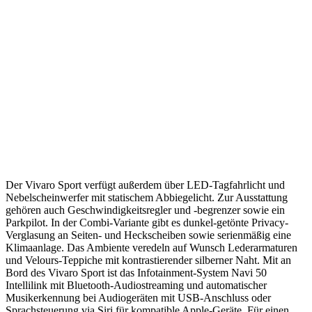
Der Vivaro Sport verfügt außerdem über LED-Tagfahrlicht und
Nebelscheinwerfer mit statischem Abbiegelicht. Zur Ausstattung
gehören auch Geschwindigkeitsregler und -begrenzer sowie ein
Parkpilot. In der Combi-Variante gibt es dunkel-getönte Privacy-
Verglasung an Seiten- und Heckscheiben sowie serienmäßig eine
Klimaanlage. Das Ambiente veredeln auf Wunsch Lederarmaturen
und Velours-Teppiche mit kontrastierender silberner Naht. Mit an
Bord des Vivaro Sport ist das Infotainment-System Navi 50
Intellilink mit Bluetooth-Audiostreaming und automatischer
Musikerkennung bei Audiogeräten mit USB-Anschluss oder
Sprachsteuerung via Siri für kompatible Apple-Geräte. Für einen