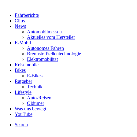
Fahrberichte
Clips
News
Automobilmessen
Aktuelles vom Hersteller
E-Mobil
Autonomes Fahren
Brennstoffzellentechnologie
Elektromobilität
Reisemobile
Bikes
E-Bikes
Ratgeber
Technik
Lifestyle
Auto-Reisen
Oldtimer
Was uns bewegt
YouTube
Search