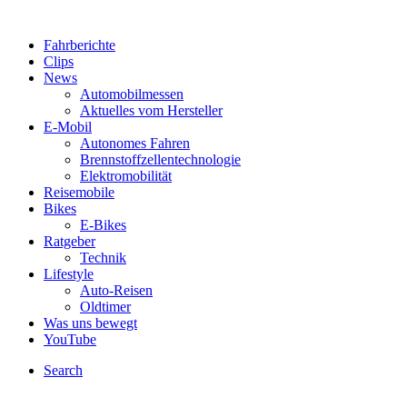
Fahrberichte
Clips
News
Automobilmessen
Aktuelles vom Hersteller
E-Mobil
Autonomes Fahren
Brennstoffzellentechnologie
Elektromobilität
Reisemobile
Bikes
E-Bikes
Ratgeber
Technik
Lifestyle
Auto-Reisen
Oldtimer
Was uns bewegt
YouTube
Search