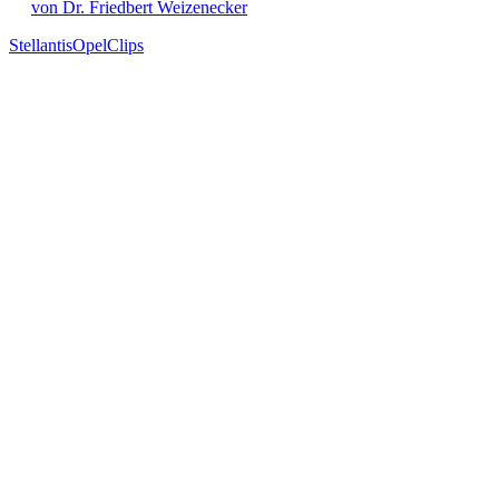
von Dr. Friedbert Weizenecker
Stellantis
Opel
Clips