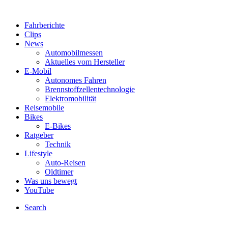
Fahrberichte
Clips
News
Automobilmessen
Aktuelles vom Hersteller
E-Mobil
Autonomes Fahren
Brennstoffzellentechnologie
Elektromobilität
Reisemobile
Bikes
E-Bikes
Ratgeber
Technik
Lifestyle
Auto-Reisen
Oldtimer
Was uns bewegt
YouTube
Search