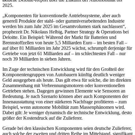
2025.
„Komponenten für konventionelle Antriebssysteme, aber auch
generell Produkte der stahl- oder gummiverarbeitenden Industrie
werden bis zum Jahr 2025 im Gesamtvolumen stark nachlassen“,
prophezeit Dr. Nikolaus Helbig, Partner Strategy & Operations bei
Deloitte. Ein Beispiel: Während der Markt für Batterien und
Brennstoffzellen von heute 5,5 Milliarden Euro – im besten Fall –
auf über 81 Milliarden im Jahr 2025 wächst, schrumpft derjenige für
Getriebe von jetzt 61 Milliarden auf – im schlechtesten Fall – nur
noch 39 Milliarden in sieben Jahren.
Im Zuge der technischen Entwicklung wird für den Großteil der
Komponentengruppen von Autobauern künftig deutlich weniger
Geld ausgegeben als heute. Das gilt etwa für solche, die im direkten
Zusammenhang mit Verbrennungsmotoren oder konventionellen
Getrieben stehen. Dagegen gewinnen Elemente wie Sensoren an
Bedeutung. Je nach Szenario können aber auch Komponenten der
Innenausstattung von einer stärkeren Nachfrage profitieren – zum
Beispiel, wenn autonome Mobilität zum Massenphänomen wird.
Dabei gilt: Je weniger dynamisch die technische Entwicklung, desto
größer der Kostendruck auf die Zulieferer.
Gerade bei den klassischen Komponenten seien deutsche Zulieferer,
auch solche der zweiten und dritten Reihe im Mittelstand, signifikant