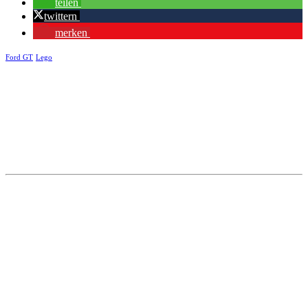
teilen
twittern
merken
Ford GT
Lego