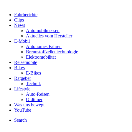
Fahrberichte
Clips
News
Automobilmessen
Aktuelles vom Hersteller
E-Mobil
Autonomes Fahren
Brennstoffzellentechnologie
Elektromobilität
Reisemobile
Bikes
E-Bikes
Ratgeber
Technik
Lifestyle
Auto-Reisen
Oldtimer
Was uns bewegt
YouTube
Search