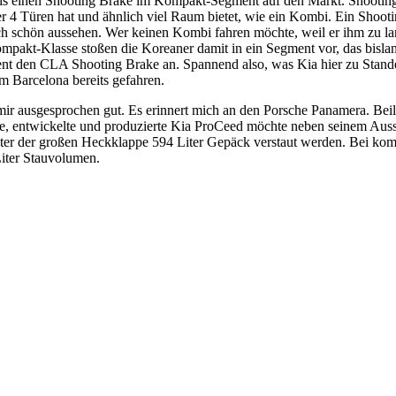
ls einen Shooting Brake im Kompakt-Segment auf den Markt. Shootin
r 4 Türen hat und ähnlich viel Raum bietet, wie ein Kombi. Ein Shootin
ch schön aussehen. Wer keinen Kombi fahren möchte, weil er ihm zu lan
mpakt-Klasse stoßen die Koreaner damit in ein Segment vor, das bislang
t den CLA Shooting Brake an. Spannend also, was Kia hier zu Stande
m Barcelona bereits gefahren.
ir ausgesprochen gut. Es erinnert mich an den Porsche Panamera. Beile
te, entwickelte und produzierte Kia ProCeed möchte neben seinem Aus
er der großen Heckklappe 594 Liter Gepäck verstaut werden. Bei kompl
Liter Stauvolumen.