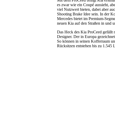
Mit dem ProCeed bringt Kia erstma
es zwar wie ein Coupé aussieht, abe
viel Nutzwert bieten, dabei aber au
Shooting Brake Idee sein. In der Ko
Mercedes bietet im Premium-Segmen
neuen Kia auf den Straßen in und u
Das Heck des Kia ProCeed gefällt m
Designer. Der in Europa gezeichne
So können in seinen Kofferraum unt
Rücksitzen entstehen bis zu 1.545 