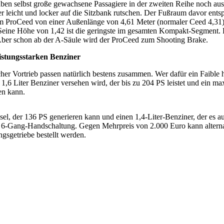
en selbst große gewachsene Passagiere in der zweiten Reihe noch ausr
r leicht und locker auf die Sitzbank rutschen. Der Fußraum davor ents
im ProCeed von einer Außenlänge von 4,61 Meter (normaler Ceed 4,31) 
Seine Höhe von 1,42 ist die geringste im gesamten Kompakt-Segment. D
Aber schon ab der A-Säule wird der ProCeed zum Shooting Brake.
istungsstarken Benziner
er Vortrieb passen natürlich bestens zusammen. Wer dafür ein Faible 
m 1,6 Liter Benziner versehen wird, der bis zu 204 PS leistet und ein
en kann.
sel, der 136 PS generieren kann und einen 1,4-Liter-Benziner, der es au
6-Gang-Handschaltung. Gegen Mehrpreis von 2.000 Euro kann alternati
gsgetriebe bestellt werden.