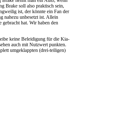
g Brake nennt man ein Auto, wenn
g Brake soll also praktisch sein,
gweilig ist, der könnte ein Fan der
 nahezu unbesetzt ist. Allein
 gebracht hat. Wir haben den
ibe keine Beleidigung für die Kia-
sehen auch mit Nutzwert punkten.
ett umgeklappten (drei-teiligen)