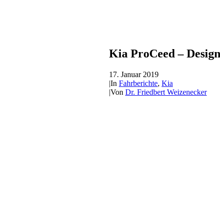
Kia ProCeed – Design
17. Januar 2019
|
In
Fahrberichte
,
Kia
|
Von
Dr. Friedbert Weizenecker