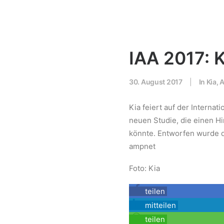
IAA 2017: K
30. August 2017
|
In
Kia
,
A
Kia feiert auf der Internat
neuen Studie, die einen H
könnte. Entworfen wurde 
ampnet
Foto: Kia
teilen
mitteilen
teilen