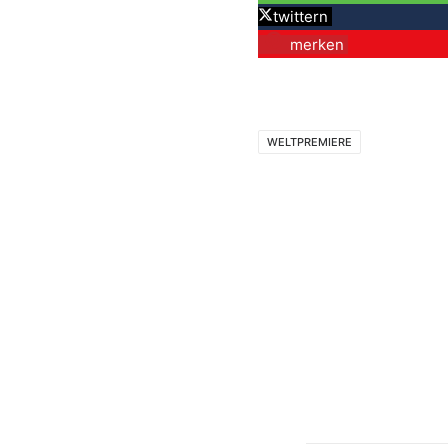
twittern
merken
WELTPREMIERE