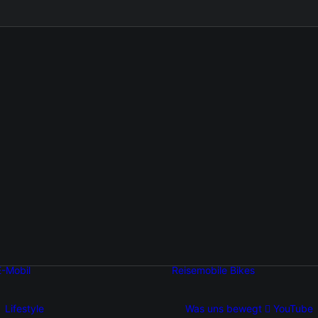
Autonomes
E-Mobil
Reisemobile
Bikes
Fahren
E-Bike
Brennstoffzellentechnologie
Elektromobilität
Lifestyle
Was uns bewegt
YouTube
Auto-Reisen