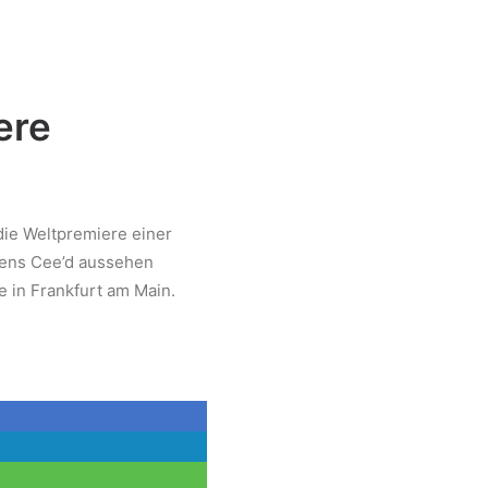
ere
 die Weltpremiere einer
gens Cee’d aussehen
 in Frankfurt am Main.