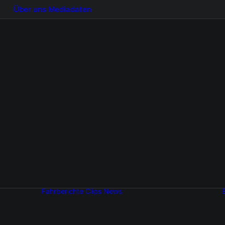
Über uns
Mediadaten
Fahrberichte
Clips
News
Automobilmessen
Aktuelles vom
Hersteller