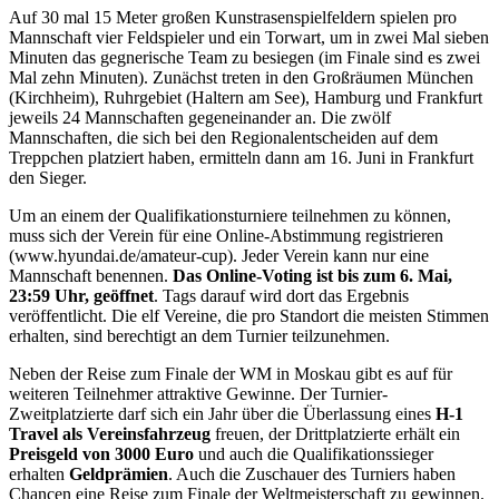
Auf 30 mal 15 Meter großen Kunstrasenspielfeldern spielen pro
Mannschaft vier Feldspieler und ein Torwart, um in zwei Mal sieben
Minuten das gegnerische Team zu besiegen (im Finale sind es zwei
Mal zehn Minuten). Zunächst treten in den Großräumen München
(Kirchheim), Ruhrgebiet (Haltern am See), Hamburg und Frankfurt
jeweils 24 Mannschaften gegeneinander an. Die zwölf
Mannschaften, die sich bei den Regionalentscheiden auf dem
Treppchen platziert haben, ermitteln dann am 16. Juni in Frankfurt
den Sieger.
Um an einem der Qualifikationsturniere teilnehmen zu können,
muss sich der Verein für eine Online-Abstimmung registrieren
(www.hyundai.de/amateur-cup). Jeder Verein kann nur eine
Mannschaft benennen.
Das Online-Voting ist bis zum 6. Mai,
23:59 Uhr, geöffnet
. Tags darauf wird dort das Ergebnis
veröffentlicht. Die elf Vereine, die pro Standort die meisten Stimmen
erhalten, sind berechtigt an dem Turnier teilzunehmen.
Neben der Reise zum Finale der WM in Moskau gibt es auf für
weiteren Teilnehmer attraktive Gewinne. Der Turnier-
Zweitplatzierte darf sich ein Jahr über die Überlassung eines
H-1
Travel als Vereinsfahrzeug
freuen, der Drittplatzierte erhält ein
Preisgeld von 3000 Euro
und auch die Qualifikationssieger
erhalten
Geldprämien
. Auch die Zuschauer des Turniers haben
Chancen eine Reise zum Finale der Weltmeisterschaft zu gewinnen.