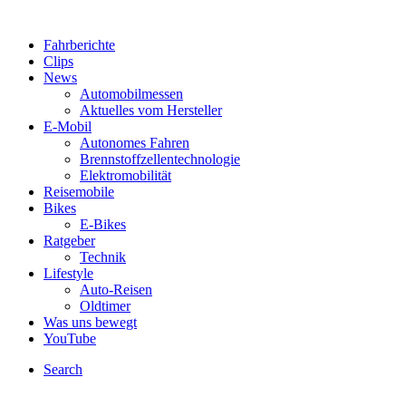
Fahrberichte
Clips
News
Automobilmessen
Aktuelles vom Hersteller
E-Mobil
Autonomes Fahren
Brennstoffzellentechnologie
Elektromobilität
Reisemobile
Bikes
E-Bikes
Ratgeber
Technik
Lifestyle
Auto-Reisen
Oldtimer
Was uns bewegt
YouTube
Search