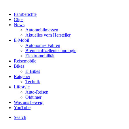
Fahrberichte
Clips
News
Automobilmessen
Aktuelles vom Hersteller
E-Mobil
Autonomes Fahren
Brennstoffzellentechnologie
Elektromobilität
Reisemobile
Bikes
E-Bikes
Ratgeber
Technik
Lifestyle
Auto-Reisen
Oldtimer
Was uns bewegt
YouTube
Search