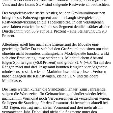
Vans und den Luxus-SUV sind steigende Restwerte zu beobachten.
Der vergleichsweise starke Anstieg bei den Großraumlimousinen
bringt dieses Fahrzeugsegment auch im Langfristvergleich der
Restwertentwicklung an die Tabellenspitze. In den vergangenen
zwei Jahren entwickelte sich dieses Segment deutlich stärker als der
Durchschnitt, von 55,9 auf 61,1 Prozent – eine Steigerung um 9,3
Prozent.
Allerdings spielt hier auch eine Erneuerung der Modelle eine
gewichtige Rolle: Da es sich bei den Großraumlimousinen um eine
ohnehin nicht besonders umfangreiche Modellpalette handelt, wirkt
sich eine Erneuerung umso stärker aus. Mit deutlichem Abstand
folgen Sportwagen (+6,8 Prozent) und große SUV (+6,0 %) auf den
Rängen zwei und drei. Insgesamt konnten lediglich vier Segmente
mindestens so stark wie der Marktdurchschnitt wachsen. Verloren
haben dagegen die Kleinstwagen, kleine SUV und die obere
Mittelklasse.
Die Tage werden kürzer, die Standzeiten länger: Zum Jahresende
steigen die Wartezeiten für Gebrauchtwagenhändler wieder leicht,
nachdem im Vormonat noch Verbesserungen zu verzeichnen waren.
So liegen die Standtage für den Gesamtmarkt betrachtet aktuell bei
103 Tagen, ein Tag mehr als im Vormonat und drei mehr als im
vergangenen Jahr. Dabei sind nicht alle Segmente unter den