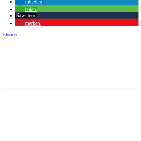
mitteilen
teilen
twittern
merken
Schwacke