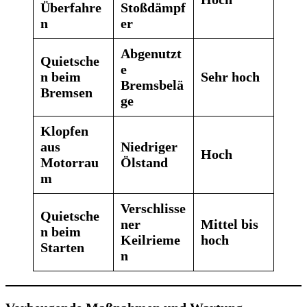
Überfahre
Stoßdämpf
n
er
Abgenutzt
Quietsche
e
n beim
Sehr hoch
Bremsbelä
Bremsen
ge
Klopfen
aus
Niedriger
Hoch
Motorrau
Ölstand
m
Verschlisse
Quietsche
ner
Mittel bis
n beim
Keilrieme
hoch
Starten
n