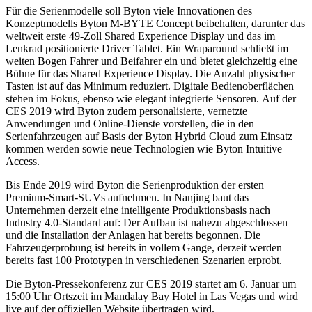
Für die Serienmodelle soll Byton viele Innovationen des
Konzeptmodells Byton M-BYTE Concept beibehalten, darunter das
weltweit erste 49-Zoll Shared Experience Display und das im
Lenkrad positionierte Driver Tablet. Ein Wraparound schließt im
weiten Bogen Fahrer und Beifahrer ein und bietet gleichzeitig eine
Bühne für das Shared Experience Display. Die Anzahl physischer
Tasten ist auf das Minimum reduziert. Digitale Bedienoberflächen
stehen im Fokus, ebenso wie elegant integrierte Sensoren. Auf der
CES 2019 wird Byton zudem personalisierte, vernetzte
Anwendungen und Online-Dienste vorstellen, die in den
Serienfahrzeugen auf Basis der Byton Hybrid Cloud zum Einsatz
kommen werden sowie neue Technologien wie Byton Intuitive
Access.
Bis Ende 2019 wird Byton die Serienproduktion der ersten
Premium-Smart-SUVs aufnehmen. In Nanjing baut das
Unternehmen derzeit eine intelligente Produktionsbasis nach
Industry 4.0-Standard auf: Der Aufbau ist nahezu abgeschlossen
und die Installation der Anlagen hat bereits begonnen. Die
Fahrzeugerprobung ist bereits in vollem Gange, derzeit werden
bereits fast 100 Prototypen in verschiedenen Szenarien erprobt.
Die Byton-Pressekonferenz zur CES 2019 startet am 6. Januar um
15:00 Uhr Ortszeit im Mandalay Bay Hotel in Las Vegas und wird
live auf der offiziellen Website übertragen wird.