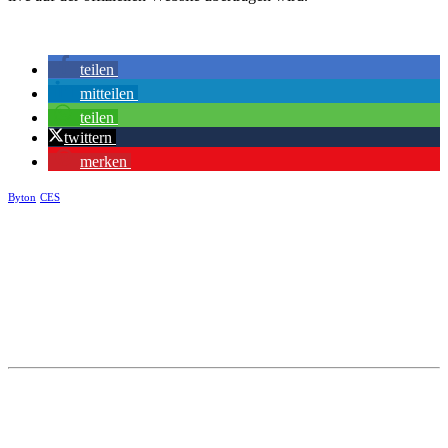
teilen
mitteilen
teilen
twittern
merken
Byton
CES