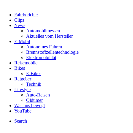
Fahrberichte
Clips
News
Automobilmessen
Aktuelles vom Hersteller
E-Mobil
Autonomes Fahren
Brennstoffzellentechnologie
Elektromobilität
Reisemobile
Bikes
E-Bikes
Ratgeber
Technik
Lifestyle
Auto-Reisen
Oldtimer
Was uns bewegt
YouTube
Search