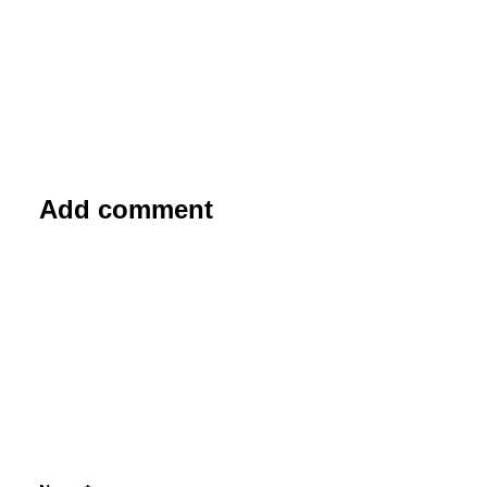
Add comment
24. Oktober 2017
Mobilität: Was Deutsche wollen
Eine Verbesserung der Infrastruktur sowie
mehr Sicherheit und Umweltschutz: Das
sind die Hauptforderungen der
Deutschen…
von Redaktion/cwe