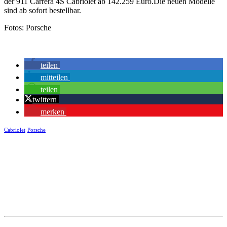
der 911 Carrera 4S Cabriolet ab 142.259 Euro.Die neuen Modelle
sind ab sofort bestellbar.
Fotos: Porsche
teilen
mitteilen
teilen
twittern
merken
Cabriolet
Porsche