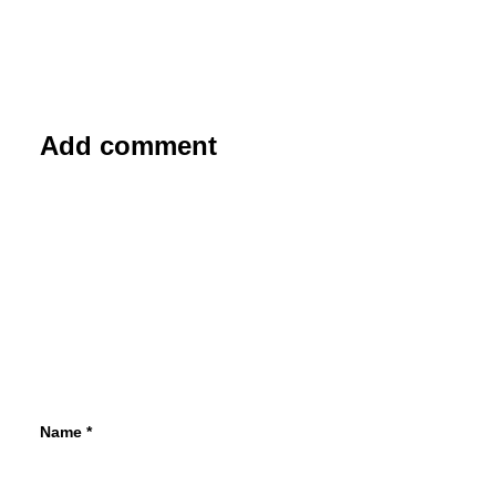
Add comment
8. November 2013
Alfa Romeo 4C – Straßenrennwagen
für den mittleren Geldbeutel
Er ist schon ein Hingucker. der Alfa Romeo
4C will purer Sportler, will ein kleiner
großer Rennwagen sein. Seit März…
von Dr. Friedbert Weizenecker
Name
*