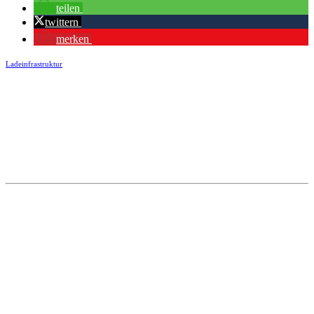
teilen
twittern
merken
Ladeinfrastruktur