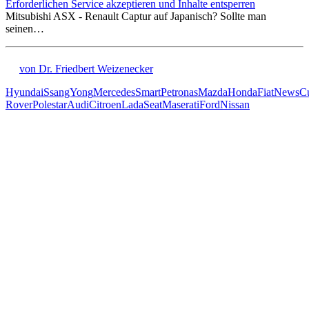
Erforderlichen Service akzeptieren und Inhalte entsperren
Mitsubishi ASX - Renault Captur auf Japanisch? Sollte man
seinen…
von Dr. Friedbert Weizenecker
Hyundai
SsangYong
Mercedes
Smart
Petronas
Mazda
Honda
Fiat
News
C
Rover
Polestar
Audi
Citroen
Lada
Seat
Maserati
Ford
Nissan