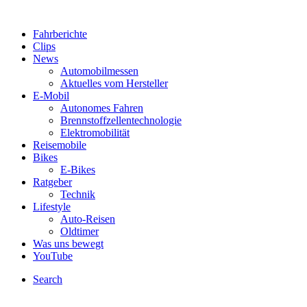
Fahrberichte
Clips
News
Automobilmessen
Aktuelles vom Hersteller
E-Mobil
Autonomes Fahren
Brennstoffzellentechnologie
Elektromobilität
Reisemobile
Bikes
E-Bikes
Ratgeber
Technik
Lifestyle
Auto-Reisen
Oldtimer
Was uns bewegt
YouTube
Search