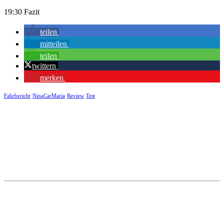
19:30 Fazit
teilen
mitteilen
teilen
twittern
merken
Fahrbericht
NinaCarMaria
Review
Test