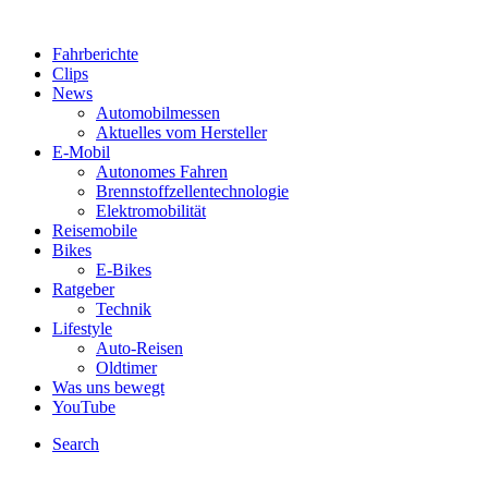
Fahrberichte
Clips
News
Automobilmessen
Aktuelles vom Hersteller
E-Mobil
Autonomes Fahren
Brennstoffzellentechnologie
Elektromobilität
Reisemobile
Bikes
E-Bikes
Ratgeber
Technik
Lifestyle
Auto-Reisen
Oldtimer
Was uns bewegt
YouTube
Search