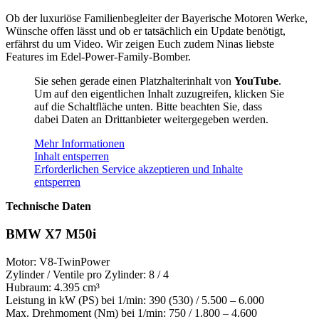
Ob der luxuriöse Familienbegleiter der Bayerische Motoren Werke,
Wünsche offen lässt und ob er tatsächlich ein Update benötigt,
erfährst du um Video.
Wir zeigen Euch zudem Ninas liebste
Features im Edel-Power-Family-Bomber.
Sie sehen gerade einen Platzhalterinhalt von
YouTube
.
Um auf den eigentlichen Inhalt zuzugreifen, klicken Sie
auf die Schaltfläche unten. Bitte beachten Sie, dass
dabei Daten an Drittanbieter weitergegeben werden.
Mehr Informationen
Inhalt entsperren
Erforderlichen Service akzeptieren und Inhalte
entsperren
Technische Daten
BMW X7 M50i
Motor: V8-TwinPower
Zylinder / Ventile pro Zylinder: 8 / 4
Hubraum: 4.395 cm³
Leistung in kW (PS) bei 1/min: 390 (530) / 5.500 – 6.000
Max. Drehmoment (Nm) bei 1/min: 750 / 1.800 – 4.600