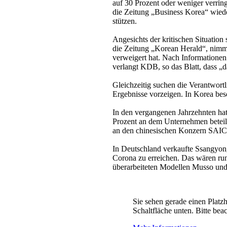
auf 30 Prozent oder weniger verrin
die Zeitung „Business Korea“ wiede
stützen.
Angesichts der kritischen Situation
die Zeitung „Korean Herald“, nimmt
verweigert hat. Nach Informationen
verlangt KDB, so das Blatt, dass „
Gleichzeitig suchen die Verantwort
Ergebnisse vorzeigen. In Korea be
In den vergangenen Jahrzehnten hat
Prozent an dem Unternehmen beteil
an den chinesischen Konzern SAIC
In Deutschland verkaufte Ssangyong
Corona zu erreichen. Das wären ru
überarbeiteten Modellen Musso und
Sie sehen gerade einen Platzh
Schaltfläche unten. Bitte bea