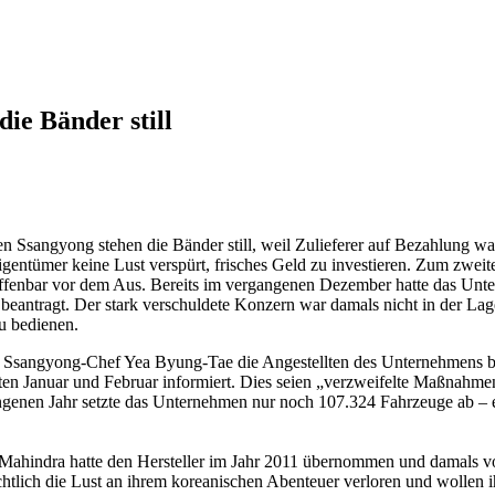
die Bänder still
 Ssangyong stehen die Bänder still, weil Zulieferer auf Bezahlung wa
eigentümer keine Lust verspürt, frisches Geld zu investieren. Zum zweit
 offenbar vor dem Aus. Bereits im vergangenen Dezember hatte das Unt
eantragt. Der stark verschuldete Konzern war damals nicht in der Lage
u bedienen.
e Ssangyong-Chef Yea Byung-Tae die Angestellten des Unternehmens b
en Januar und Februar informiert. Dies seien „verzweifelte Maßnahmen
genen Jahr setzte das Unternehmen nur noch 107.324 Fahrzeuge ab –
Mahindra hatte den Hersteller im Jahr 2011 übernommen und damals v
htlich die Lust an ihrem koreanischen Abenteuer verloren und wollen i