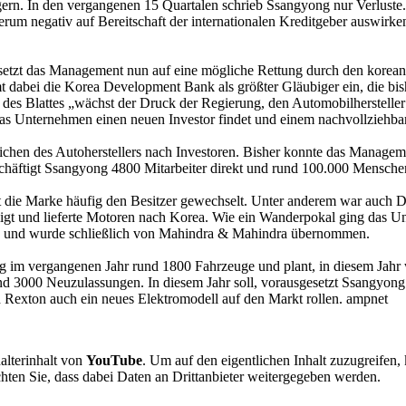
gern. In den vergangenen 15 Quartalen schrieb Ssangyong nur Verluste.
rum negativ auf Bereitschaft der internationalen Kreditgeber auswirk
 setzt das Management nun auf eine mögliche Rettung durch den koreani
 dabei die Korea Development Bank als größter Gläubiger ein, die bishe
 des Blattes „wächst der Druck der Regierung, den Automobilhersteller
das Unternehmen einen neuen Investor findet und einem nachvollziehbar
lichen des Autoherstellers nach Investoren. Bisher konnte das Managem
schäftigt Ssangyong 4800 Mitarbeiter direkt und rund 100.000 Mensch
 die Marke häufig den Besitzer gewechselt. Unter anderem war auch Da
igt und lieferte Motoren nach Korea. Wie ein Wanderpokal ging das
 und wurde schließlich von Mahindra & Mahindra übernommen.
 im vergangenen Jahr rund 1800 Fahrzeuge und plant, in diesem Jahr w
nd 3000 Neuzulassungen. In diesem Jahr soll, vorausgesetzt Ssangyong
 Rexton auch ein neues Elektromodell auf den Markt rollen. ampnet
alterinhalt von
YouTube
. Um auf den eigentlichen Inhalt zuzugreifen, 
chten Sie, dass dabei Daten an Drittanbieter weitergegeben werden.