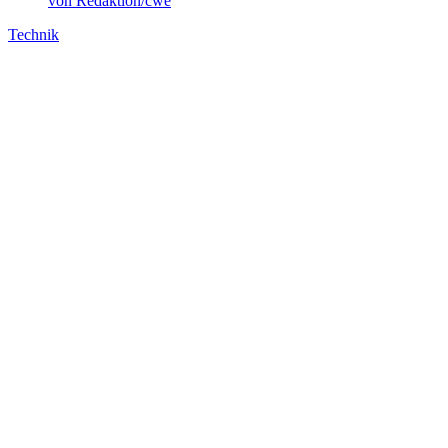
von Redaktion/cwe
Technik