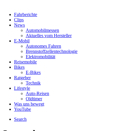
Fahrberichte
Clips
News
Automobilmessen
Aktuelles vom Hersteller
E-Mobil
Autonomes Fahren
Brennstoffzellentechnologie
Elektromobilität
Reisemobile
Bikes
E-Bikes
Ratgeber
Technik
Lifestyle
Auto-Reisen
Oldtimer
Was uns bewegt
YouTube
Search